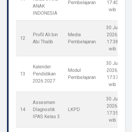
Pembelajaran
17:40
ANAK
wib
INDONESIA
30 Jul
Profil Ali bin
Media
2026,
12
1
Abi Thalib
Pembelajaran
17:38
wib
30 Jul
Kalender
Modul
2026,
13
Pendidikan
1
Pembelajaran
17:37
2026 2027
wib
30 Jul
Assesmen
2026,
14
DIagnostik
LKPD
1
17:35
IPAS Kelas 3
wib