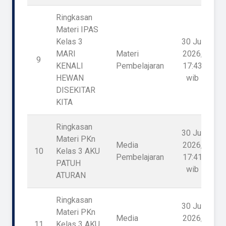
Ringkasan
Materi IPAS
Kelas 3
30 Jul
MARI
Materi
2026,
9
1
KENALI
Pembelajaran
17:43
HEWAN
wib
DISEKITAR
KITA
Ringkasan
30 Jul
Materi PKn
Media
2026,
10
Kelas 3 AKU
1
Pembelajaran
17:41
PATUH
wib
ATURAN
Ringkasan
30 Jul
Materi PKn
Media
2026,
11
Kelas 3 AKU
1