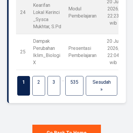
20 Jul
Kearifan
Modul
2026,
24
Lokal Kerinci
1
Pembelajaran
22:23
_Sysca
wib
Mukhtar, S.Pd
Dampak
20 Jul
Perubahan
Presentasi
2026,
25
1
Iklim_Biologi
Pembelajaran
22:04
X
wib
...
1
2
3
535
Sesudah
»
Go Back To Home