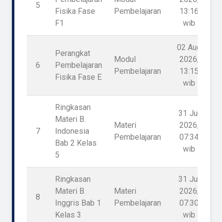
5
Fisika Fase
Pembelajaran
13:16
F1
wib
02 Aug
Perangkat
Modul
2026,
6
Pembelajaran
Pembelajaran
13:15
Fisika Fase E
wib
Ringkasan
31 Jul
Materi B.
Materi
2026,
7
Indonesia
1
Pembelajaran
07:34
Bab 2 Kelas
wib
5
Ringkasan
31 Jul
Materi B.
Materi
2026,
8
1
Inggris Bab 1
Pembelajaran
07:30
Kelas 3
wib