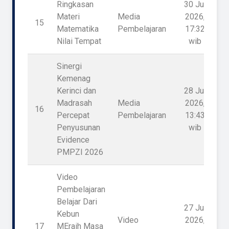
Ringkasan
30 Jul
Materi
Media
2026,
15
1
Matematika
Pembelajaran
17:32
Nilai Tempat
wib
Sinergi
Kemenag
Kerinci dan
28 Jul
Madrasah
Media
2026,
16
Percepat
Pembelajaran
13:43
Penyusunan
wib
Evidence
PMPZI 2026
Video
Pembelajaran
Belajar Dari
27 Jul
Kebun
Video
2026,
17
MEraih Masa