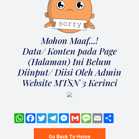
Mohon Maaf...!
Data/ Konten pada Page
(Halaman) Ini Belum
Diinput/ Diisi Oleh Admin
Website MTSN 3 Kerinci
WhatsApp
Facebook
Twitter
Telegram
Messenger
Gmail
Message
Email
Share
Go Back To Home