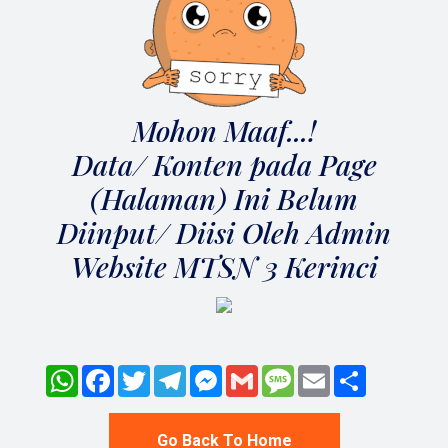
Mohon Maaf...!
Data/ Konten pada Page
(Halaman) Ini Belum
Diinput/ Diisi Oleh Admin
Website MTSN 3 Kerinci
WhatsApp
Facebook
Twitter
Telegram
Messenger
Gmail
Message
Email
Share
Go Back To Home