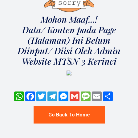
Mohon Maaf...!
Data/ Konten pada Page
(Halaman) Ini Belum
Diinput/ Diisi Oleh Admin
Website MTSN 3 Kerinci
WhatsApp
Facebook
Twitter
Telegram
Messenger
Gmail
Message
Email
Share
Go Back To Home